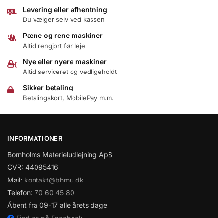
Levering eller afhentning
Du vælger selv ved kassen
Pæne og rene maskiner
Altid rengjort før leje
Nye eller nyere maskiner
Altid serviceret og vedligeholdt
Sikker betaling
Betalingskort, MobilePay m.m.
INFORMATIONER
Bornholms Materieludlejning ApS
CVR: 44095416
Mail:
kontakt@bhmu.dk
Telefon:
70 60 45 80
Åbent fra 09-17 alle årets dage
Find os på Facebook