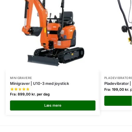
MINIGRAVERE
PLADEVIBRATOR
Minigraver | U10-3 med joystick
Pladevibrator 
Fra:
199,00
kr.
p
Fra:
899,00
kr.
per dag
Læs mere