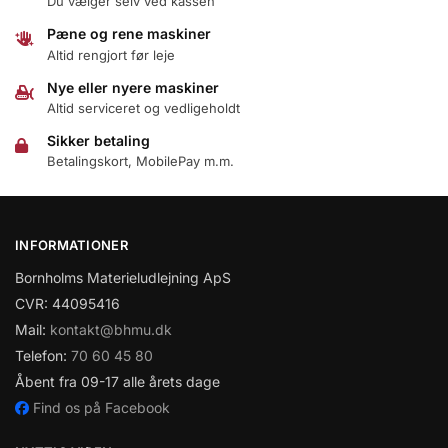
Du vælger selv ved kassen
Pæne og rene maskiner
Altid rengjort før leje
Nye eller nyere maskiner
Altid serviceret og vedligeholdt
Sikker betaling
Betalingskort, MobilePay m.m.
INFORMATIONER
Bornholms Materieludlejning ApS
CVR: 44095416
Mail:
kontakt@bhmu.dk
Telefon:
70 60 45 80
Åbent fra 09-17 alle årets dage
Find os på Facebook