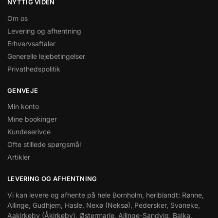
NYTTIG VIDEN
Om os
Levering og afhentning
Erhvervsaftaler
Generelle lejebetingelser
Privathedspolitik
GENVEJE
Min konto
Mine bookinger
Kundeserivce
Ofte stillede spørgsmål
Artikler
LEVERING OG AFHENTNING
Vi kan levere og afhente på hele Bornholm, heriblandt: Rønne,
Allinge, Gudhjem, Hasle, Nexø (Neksø), Pedersker, Svaneke,
Aakirkeby (Åkirkeby), Østermarie, Allinge-Sandvig, Balka,