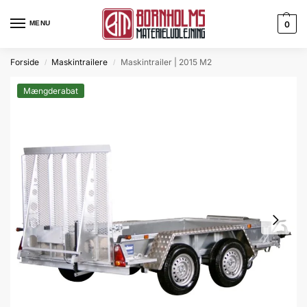
MENU
0
Forside
Maskintrailere
Maskintrailer | 2015 M2
/
/
Mængderabat