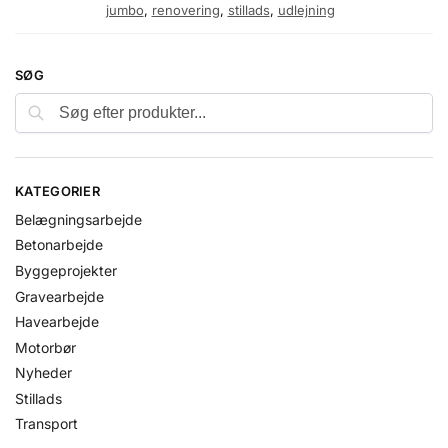
jumbo
,
renovering
,
stillads
,
udlejning
SØG
KATEGORIER
Belægningsarbejde
Betonarbejde
Byggeprojekter
Gravearbejde
Havearbejde
Motorbør
Nyheder
Stillads
Transport