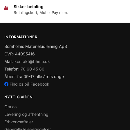
Sikker betaling
Betalingskort, MobilePay m.m.
INFORMATIONER
Bornholms Materieludlejning ApS
CVR: 44095416
Mail:
kontakt@bhmu.dk
Telefon:
70 60 45 80
Åbent fra 09-17 alle årets dage
Find os på Facebook
NYTTIG VIDEN
Om os
Levering og afhentning
Erhvervsaftaler
Generelle lejebetingelser