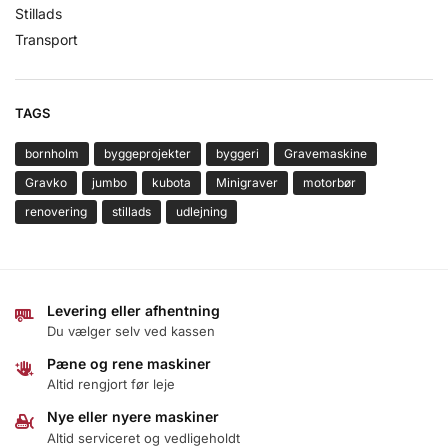
Stillads
Transport
TAGS
bornholm
byggeprojekter
byggeri
Gravemaskine
Gravko
jumbo
kubota
Minigraver
motorbør
renovering
stillads
udlejning
Levering eller afhentning
Du vælger selv ved kassen
Pæne og rene maskiner
Altid rengjort før leje
Nye eller nyere maskiner
Altid serviceret og vedligeholdt